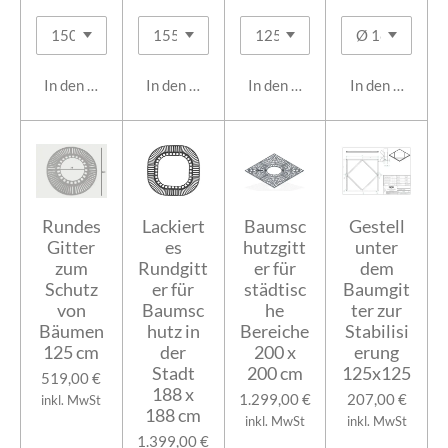
In den Warenkorb
In den Warenkorb
In den Warenkorb
In den Warenk
Rundes
Lackiert
Baumsc
Gestell
Gitter
es
hutzgitt
unter
zum
Rundgitt
er für
dem
Schutz
er für
städtisc
Baumgit
von
Baumsc
he
ter zur
Bäumen
hutz in
Bereiche
Stabilisi
125 cm
der
200 x
erung
Stadt
200 cm
125x125
519,00 €
188 x
1.299,00 €
207,00 €
inkl. MwSt
188 cm
inkl. MwSt
inkl. MwSt
1.399,00 €