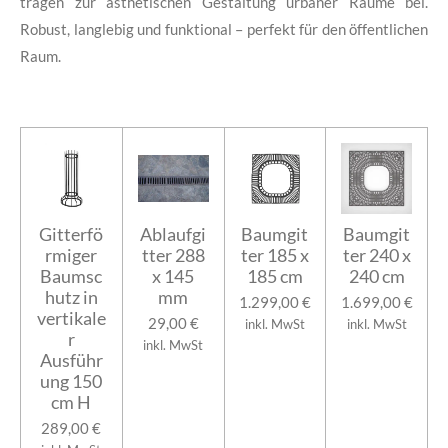
tragen zur
ästhetischen Gestaltung
urbaner Räume bei.
Robust, langlebig und funktional – perfekt für den öffentlichen
Raum.
Gitterfö
Ablaufgi
Baumgit
Baumgit
rmiger
tter 288
ter 185 x
ter 240 x
Baumsc
x 145
185 cm
240 cm
hutz in
mm
1.299,00 €
1.699,00 €
vertikale
29,00 €
inkl. MwSt
inkl. MwSt
r
inkl. MwSt
Ausführ
ung 150
cm H
289,00 €