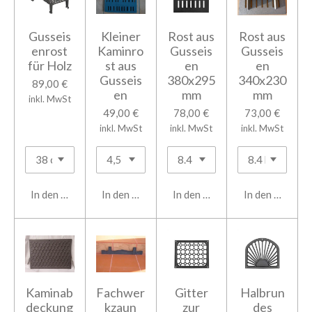
Gusseis
Kleiner
Rost aus
Rost aus
enrost
Kaminro
Gusseis
Gusseis
für Holz
st aus
en
en
Gusseis
380x295
340x230
89,00 €
en
mm
mm
inkl. MwSt
49,00 €
78,00 €
73,00 €
inkl. MwSt
inkl. MwSt
inkl. MwSt
In den Warenkorb
In den Warenkorb
In den Warenkorb
In den Warenk
Kaminab
Fachwer
Gitter
Halbrun
deckung
kzaun
zur
des