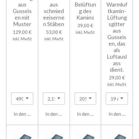
aus
aus
Belüftun
Warmluf
Gusseis
schmied
g des
tkamin-
en mit
eeiserne
Kamins
Lüftung
Muster
n Stäben
sgitter
39,00 €
aus
129,00 €
53,00 €
inkl. MwSt
Gusseis
inkl. MwSt
inkl. MwSt
en, das
als
Luftausl
ass
dient.
29,00 €
inkl. MwSt
In den Warenkorb
In den Warenkorb
In den Warenkorb
In den Warenk