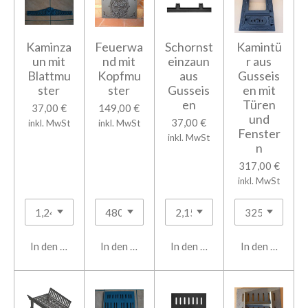
Kaminza
Feuerwa
Schornst
Kamintü
un mit
nd mit
einzaun
r aus
Blattmu
Kopfmu
aus
Gusseis
ster
ster
Gusseis
en mit
en
Türen
37,00 €
149,00 €
und
37,00 €
inkl. MwSt
inkl. MwSt
Fenster
inkl. MwSt
n
317,00 €
inkl. MwSt
In den Warenkorb
In den Warenkorb
In den Warenkorb
In den Warenk