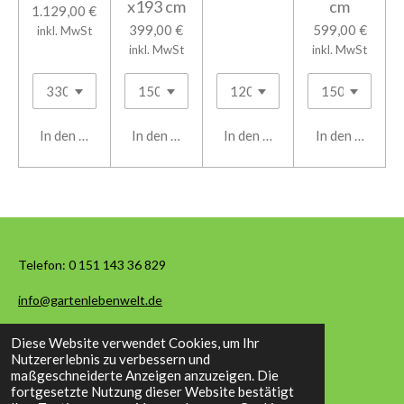
x193 cm
cm
1.129,00 €
399,00 €
599,00 €
inkl. MwSt
inkl. MwSt
inkl. MwSt
In den Warenkorb
In den Warenkorb
In den Warenkorb
In den Warenk
Telefon:
0 151 143 36 829
info@gartenlebenwelt.de
Diese Website verwendet Cookies, um Ihr
© 2026 Garten Leben Welt
Nutzererlebnis zu verbessern und
maßgeschneiderte Anzeigen anzuzeigen. Die
fortgesetzte Nutzung dieser Website bestätigt