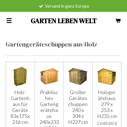
Versand in ganz Europa
Zum
Hauptinhalt
GARTEN LEBEN WELT
springen
Gartengeräteschuppen aus Holz
Holz-
Praktisc
Großer
Holzger
Gartenh
hes
Gerätes
ätehaus
aus für
Garteng
chuppen
279 x
Geräte
eräteha
240 x
253 x
83x175x
us
304 x
H235 cm
216 cm
240x233
H227 cm
1.049,00 €