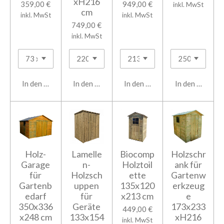
xH216
359,00 €
949,00 €
inkl. MwSt
cm
inkl. MwSt
inkl. MwSt
749,00 €
inkl. MwSt
In den Warenkorb
In den Warenkorb
In den Warenkorb
In den Warenk
Holz-
Lamelle
Biocomp
Holzschr
Garage
n-
Holztoil
ank für
für
Holzsch
ette
Gartenw
Gartenb
uppen
135x120
erkzeug
edarf
für
x213 cm
e
350x336
Geräte
173x233
449,00 €
x248 cm
133x154
xH216
inkl. MwSt