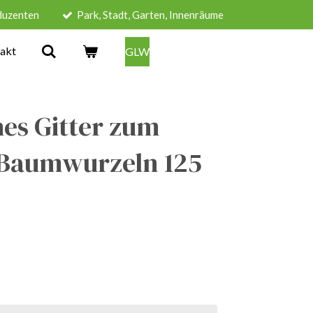
duzenten
Park, Stadt, Garten, Innenräume
akt
GLW
es Gitter zum
 Baumwurzeln 125