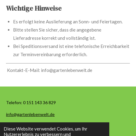
Wichtige Hinweise
Es erfolgt keine Auslieferung an Sonn- und Feiertagen.
Bitte stellen Sie sicher, dass die angegebene
Lieferadresse korrekt und vollständig ist.
Bei Speditionsversand ist eine telefonische Erreichbarkeit
zur Terminvereinbarung erforderlich.
Kontakt-E-Mail:
info@gartenlebenwelt.de
Telefon:
0 151 143 36 829
info@gartenlebenwelt.de
Diese Website verwendet Cookies, um Ihr
© 2026 Garten Leben Welt
Nutzererlebnis zu verbessern und