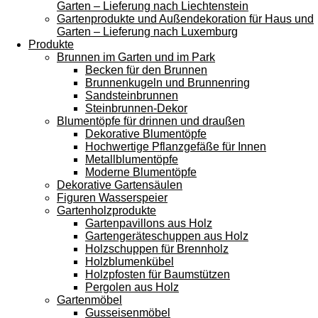
Garten – Lieferung nach Liechtenstein
Gartenprodukte und Außendekoration für Haus und
Garten – Lieferung nach Luxemburg
Produkte
Brunnen im Garten und im Park
Becken für den Brunnen
Brunnenkugeln und Brunnenring
Sandsteinbrunnen
Steinbrunnen-Dekor
Blumentöpfe für drinnen und draußen
Dekorative Blumentöpfe
Hochwertige Pflanzgefäße für Innen
Metallblumentöpfe
Moderne Blumentöpfe
Dekorative Gartensäulen
Figuren Wasserspeier
Gartenholzprodukte
Gartenpavillons aus Holz
Gartengeräteschuppen aus Holz
Holzschuppen für Brennholz
Holzblumenkübel
Holzpfosten für Baumstützen
Pergolen aus Holz
Gartenmöbel
Gusseisenmöbel