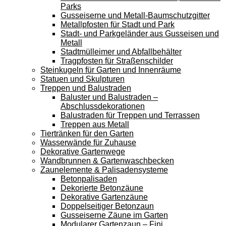
Parks
Gusseiserne und Metall-Baumschutzgitter
Metallpfosten für Stadt und Park
Stadt- und Parkgeländer aus Gusseisen und
Metall
Stadtmülleimer und Abfallbehälter
Tragpfosten für Straßenschilder
Steinkugeln für Garten und Innenräume
Statuen und Skulpturen
Treppen und Balustraden
Baluster und Balustraden –
Abschlussdekorationen
Balustraden für Treppen und Terrassen
Treppen aus Metall
Tiertränken für den Garten
Wasserwände für Zuhause
Dekorative Gartenwege
Wandbrunnen & Gartenwaschbecken
Zaunelemente & Palisadensysteme
Betonpalisaden
Dekorierte Betonzäune
Dekorative Gartenzäune
Doppelseitiger Betonzaun
Gusseiserne Zäune im Garten
Modularer Gartenzaun – Fini