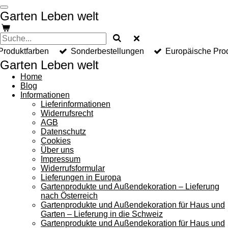
Zum
Garten Leben welt
Hauptinhalt
springen
Produktfarben
Sonderbestellungen
Europäische Pro
Garten Leben welt
Home
Blog
Informationen
Lieferinformationen
Widerrufsrecht
AGB
Datenschutz
Cookies
Über uns
Impressum
Widerrufsformular
Lieferungen in Europa
Gartenprodukte und Außendekoration – Lieferung
nach Österreich
Gartenprodukte und Außendekoration für Haus und
Garten – Lieferung in die Schweiz
Gartenprodukte und Außendekoration für Haus und