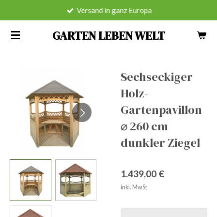
Versand in ganz Europa
Zum
Hauptinhalt
GARTEN LEBEN WELT
springen
Sechseckiger
Holz-
Gartenpavillon
⌀ 260 cm
dunkler Ziegel
1.439,00 €
inkl. MwSt