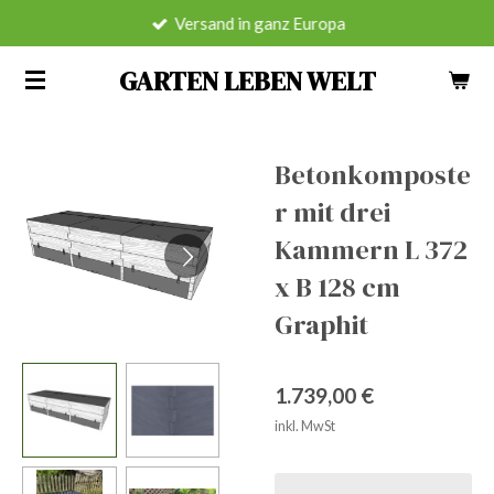
Versand in ganz Europa
Zum
Hauptinhalt
GARTEN LEBEN WELT
springen
Betonkomposte
r mit drei
Kammern L 372
x B 128 cm
Graphit
1.739,00 €
inkl. MwSt