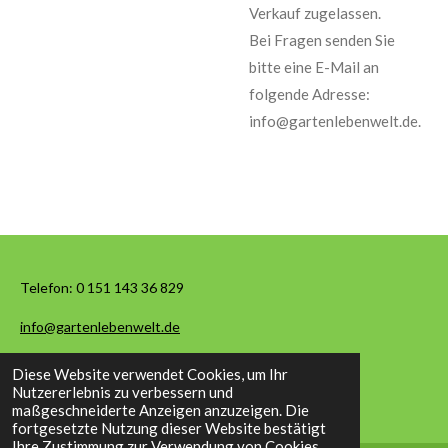
Verkauf zugelassen.
Bei Fragen senden Sie
bitte eine E-Mail an
folgende Adresse:
info@gartenlebenwelt.de.
Telefon:
0 151 143 36 829
info@gartenlebenwelt.de
Diese Website verwendet Cookies, um Ihr
© 2026 Garten Leben Welt
Nutzererlebnis zu verbessern und
maßgeschneiderte Anzeigen anzuzeigen. Die
fortgesetzte Nutzung dieser Website bestätigt
Ihre Zustimmung zur Verwendung von Cookies.