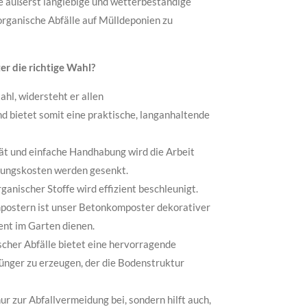
e äußerst langlebige und wetterbeständige
 organische Abfälle auf Mülldeponien zu
r die richtige Wahl?
ahl, widersteht er allen
 bietet somit eine praktische, langanhaltende
ät und einfache Handhabung wird die Arbeit
rgungskosten werden gesenkt.
anischer Stoffe wird effizient beschleunigt.
mpostern ist unser Betonkomposter dekorativer
ent im Garten dienen.
cher Abfälle bietet eine hervorragende
ünger zu erzeugen, der die Bodenstruktur
ur zur Abfallvermeidung bei, sondern hilft auch,