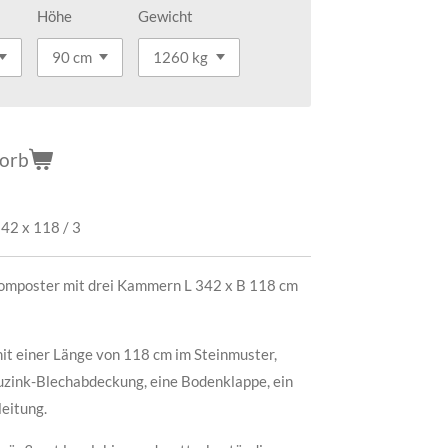
Höhe
Gewicht
korb
42 x 118 / 3
omposter mit drei Kammern L 342 x B 118 cm
it einer Länge von 118 cm im Steinmuster,
uzink-Blechabdeckung, eine Bodenklappe, ein
eitung.