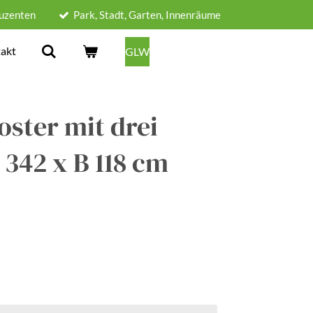
uzenten
Park, Stadt, Garten, Innenräume
akt
GLW
ster mit drei
342 x B 118 cm