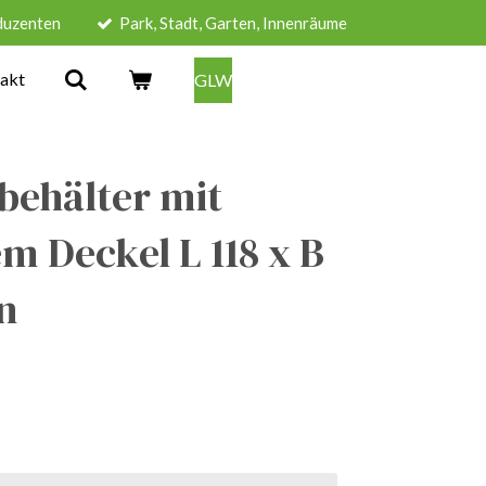
duzenten
Park, Stadt, Garten, Innenräume
akt
GLW
behälter mit
 Deckel L 118 x B
n