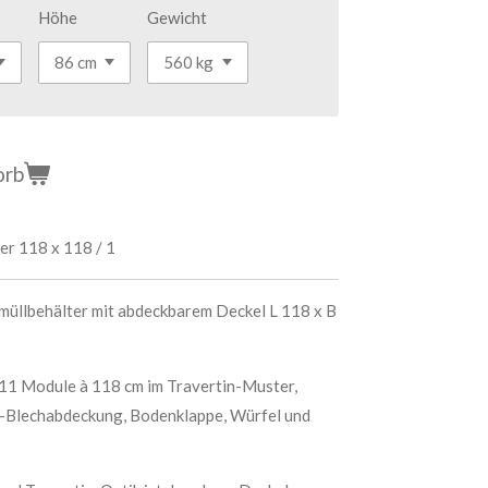
Höhe
Gewicht
orb
er 118 x 118 / 1
üllbehälter mit abdeckbarem Deckel L 118 x B
11 Module à 118 cm im Travertin-Muster,
k-Blechabdeckung, Bodenklappe, Würfel und