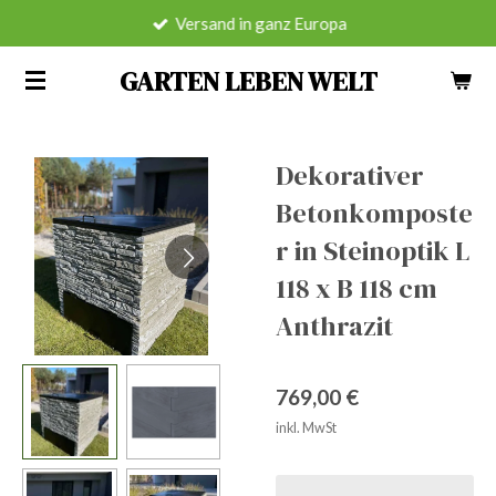
Versand in ganz Europa
Zum
Hauptinhalt
GARTEN LEBEN WELT
springen
Dekorativer
Betonkomposte
r in Steinoptik L
118 x B 118 cm
Anthrazit
769,00 €
inkl. MwSt