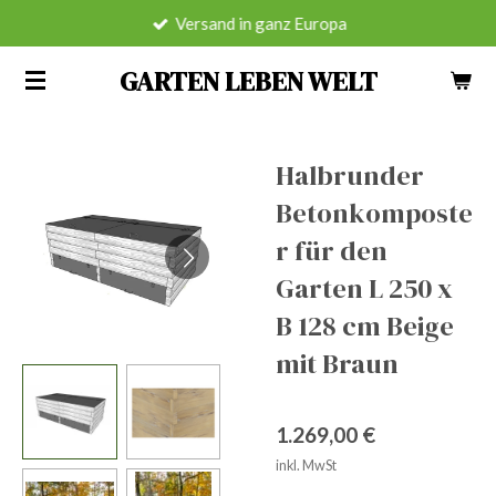
Versand in ganz Europa
Zum
Hauptinhalt
GARTEN LEBEN WELT
springen
Halbrunder
Betonkomposte
r für den
Garten L 250 x
B 128 cm Beige
mit Braun
1.269,00 €
inkl. MwSt