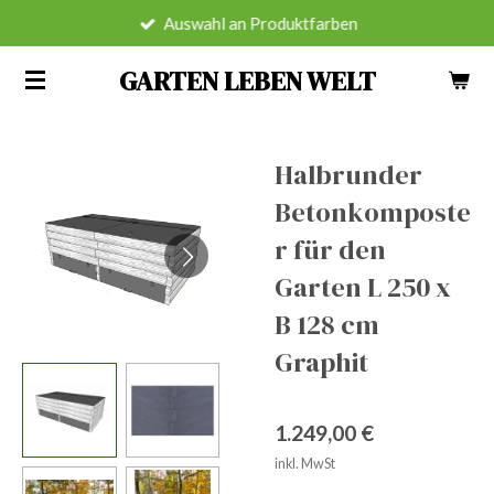
Auswahl an Produktfarben
Zum
Hauptinhalt
GARTEN LEBEN WELT
springen
Halbrunder
Betonkomposte
r für den
Garten L 250 x
B 128 cm
Graphit
1.249,00 €
inkl. MwSt