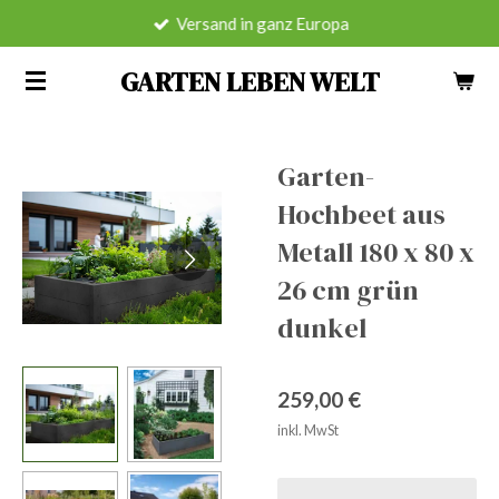
Versand in ganz Europa
Zum
Hauptinhalt
GARTEN LEBEN WELT
springen
Garten-
Hochbeet aus
Metall 180 x 80 x
26 cm grün
dunkel
259,00 €
inkl. MwSt