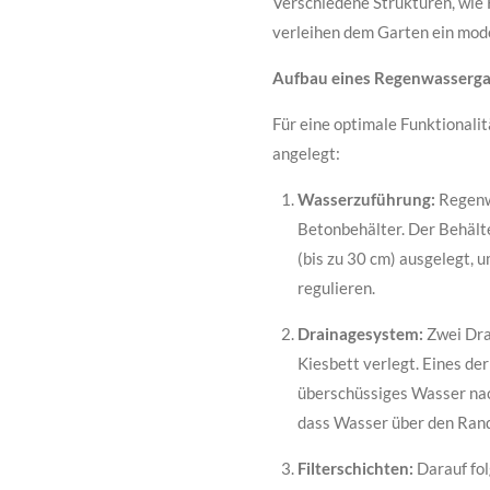
Verschiedene Strukturen, wie H
verleihen dem Garten ein mod
Aufbau eines Regenwasserga
Für eine optimale Funktionali
angelegt:
Wasserzuführung:
Regenwa
Betonbehälter. Der Behält
(bis zu 30 cm) ausgelegt, 
regulieren.
Drainagesystem:
Zwei Dra
Kiesbett verlegt. Eines de
überschüssiges Wasser nac
dass Wasser über den Rand 
Filterschichten:
Darauf fol