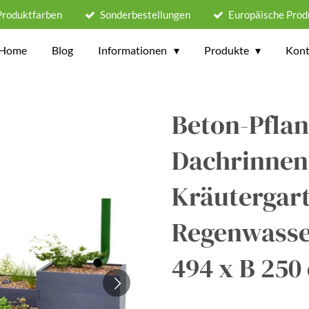
Produktfarben
Sonderbestellungen
Europäische Prod
Home
Blog
Informationen
Produkte
Kont
Beton-Pflan
Dachrinnen
Kräutergar
Regenwasse
494 x B 250