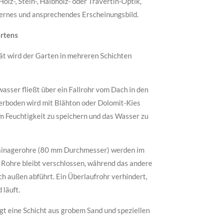
olz-, Stein-, Halbholz- oder Travertin-Optik,
ernes und ansprechendes Erscheinungsbild.
rtens
tät wird der Garten in mehreren Schichten
sser fließt über ein Fallrohr vom Dach in den
erboden wird mit Blähton oder Dolomit-Kies
um Feuchtigkeit zu speichern und das Wasser zu
inagerohre (80 mm Durchmesser) werden im
r Rohre bleibt verschlossen, während das andere
h außen abführt. Ein Überlaufrohr verhindert,
läuft.
gt eine Schicht aus grobem Sand und speziellen