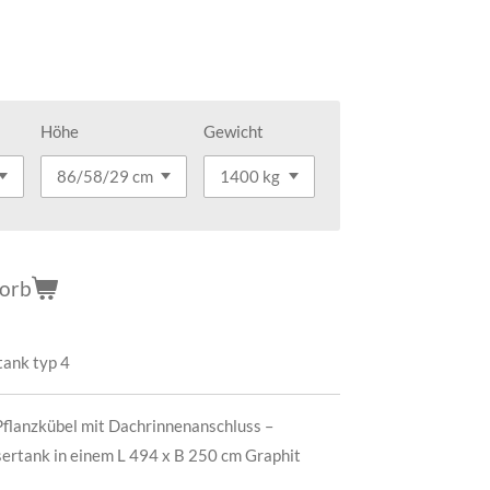
Höhe
Gewicht
korb
ank typ 4
flanzkübel mit Dachrinnenanschluss –
rtank in einem L 494 x B 250 cm Graphit