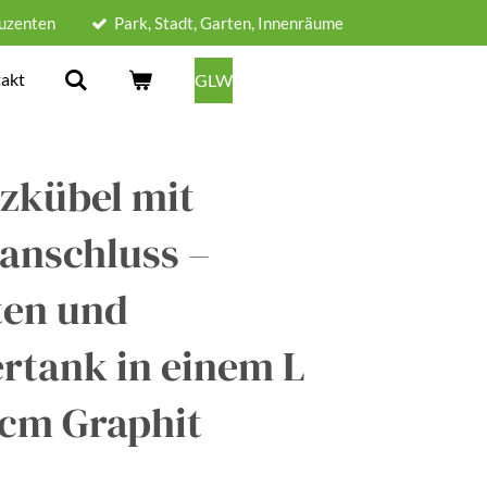
uzenten
Park, Stadt, Garten, Innenräume
akt
GLW
zkübel mit
anschluss –
ten und
rtank in einem L
 cm Graphit