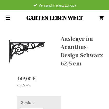
Versand in ganz Europa
Zum
Hauptinhalt
GARTEN LEBEN WELT
springen
Ausleger im
Acanthus-
Design Schwarz
62,5 cm
149,00 €
inkl. MwSt
Gewicht