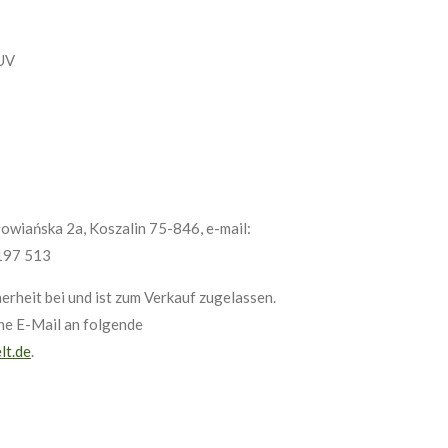
 UV
%
Słowiańska 2a, Koszalin 75-846, e-mail:
 197 513
erheit bei und ist zum Verkauf zugelassen.
ine E-Mail an folgende
lt.de
.