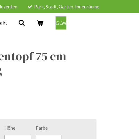
duzenten
Park, Stadt, Garten, Innenräume
akt
GLW
entopf 75 cm
ß
Höhe
Farbe