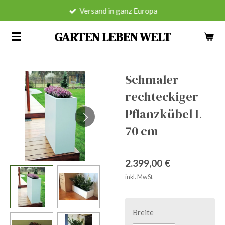
Versand in ganz Europa
Zum
Hauptinhalt
GARTEN LEBEN WELT
springen
Schmaler
rechteckiger
Pflanzkübel L
70 cm
2.399,00 €
inkl. MwSt
Breite