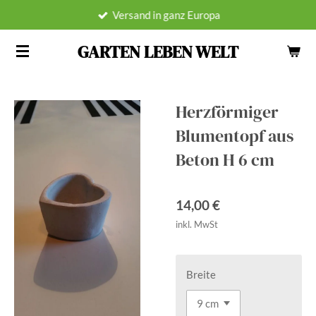
Versand in ganz Europa
Zum
Hauptinhalt
GARTEN LEBEN WELT
springen
Herzförmiger
Blumentopf aus
Beton H 6 cm
14,00 €
inkl. MwSt
Breite