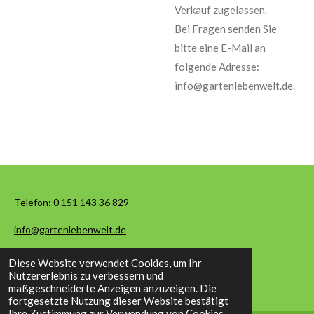
Verkauf zugelassen.
Bei Fragen senden Sie
bitte eine E-Mail an
folgende Adresse:
info@gartenlebenwelt.de.
Telefon:
0 151 143 36 829
info@gartenlebenwelt.de
Diese Website verwendet Cookies, um Ihr
© 2026 Garten Leben Welt
Nutzererlebnis zu verbessern und
maßgeschneiderte Anzeigen anzuzeigen. Die
fortgesetzte Nutzung dieser Website bestätigt
Ihre Zustimmung zur Verwendung von Cookies.