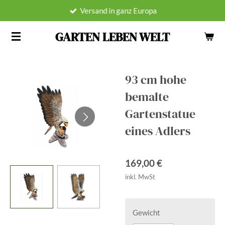
Versand in ganz Europa
Zum
Hauptinhalt
GARTEN LEBEN WELT
springen
93 cm hohe
bemalte
Gartenstatue
eines Adlers
169,00 €
inkl. MwSt
Gewicht