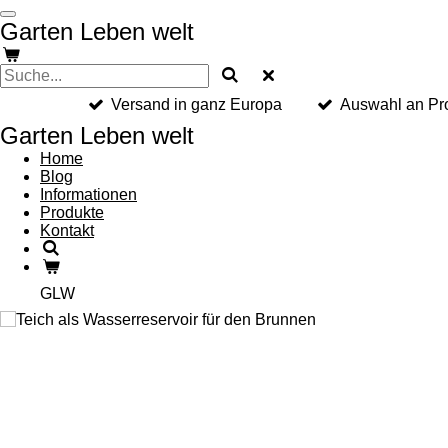
Zum
Garten Leben welt
Hauptinhalt
springen
Versand in ganz Europa
Auswahl an Pr
Garten Leben welt
Home
Blog
Informationen
Produkte
Kontakt
GLW