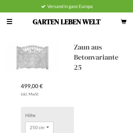
Versand in ganz Europa
Zum
Hauptinhalt
GARTEN LEBEN WELT
springen
Zaun aus
Betonvariante
25
499,00 €
inkl. MwSt
Höhe