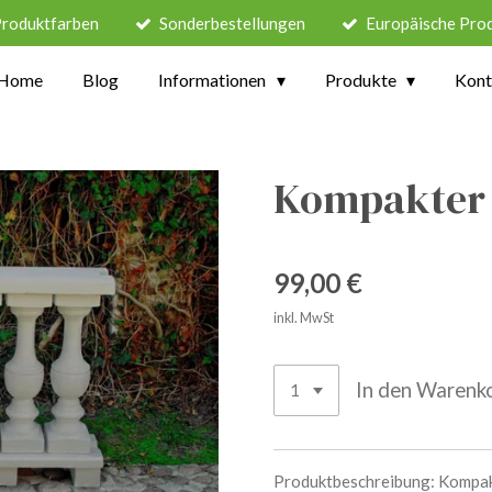
Produktfarben
Sonderbestellungen
Europäische Pro
Home
Blog
Informationen
Produkte
Kont
Kompakter S
99,00 €
inkl. MwSt
In den Warenk
Produktbeschreibung:
Kompak