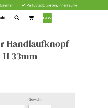
duzenten
Park, Stadt, Garten, Innenräume
akt
GLW
er Handlaufknopf
n H 33mm
Gewicht