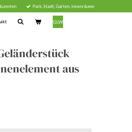
duzenten
Park, Stadt, Garten, Innenräume
akt
GLW
 Geländerstück
unenelement aus