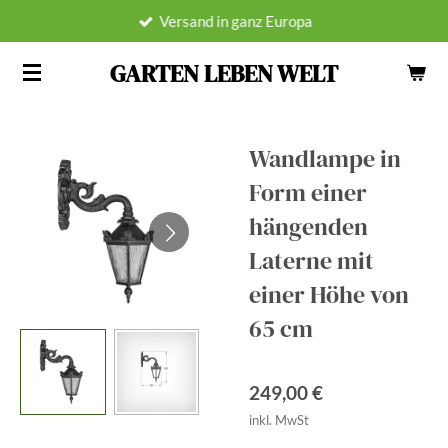
Versand in ganz Europa
Zum
Hauptinhalt
GARTEN LEBEN WELT
springen
Wandlampe in
Form einer
hängenden
Laterne mit
einer Höhe von
65 cm
249,00 €
inkl. MwSt