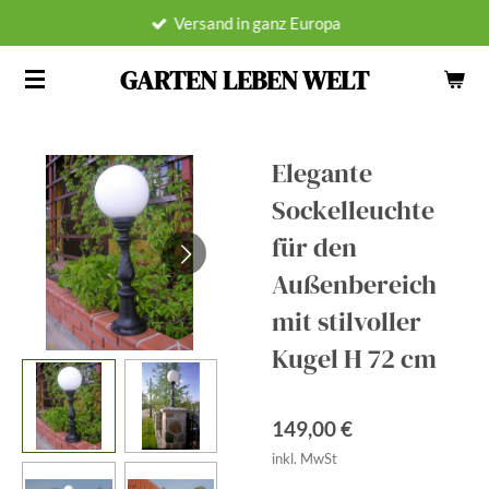
Versand in ganz Europa
Zum
Hauptinhalt
GARTEN LEBEN WELT
springen
Elegante
Sockelleuchte
für den
Außenbereich
mit stilvoller
Kugel H 72 cm
149,00 €
inkl. MwSt