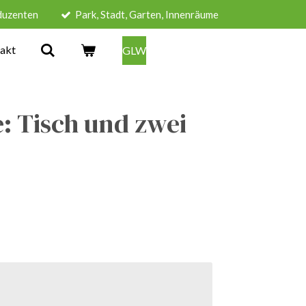
duzenten
Park, Stadt, Garten, Innenräume
akt
GLW
: Tisch und zwei