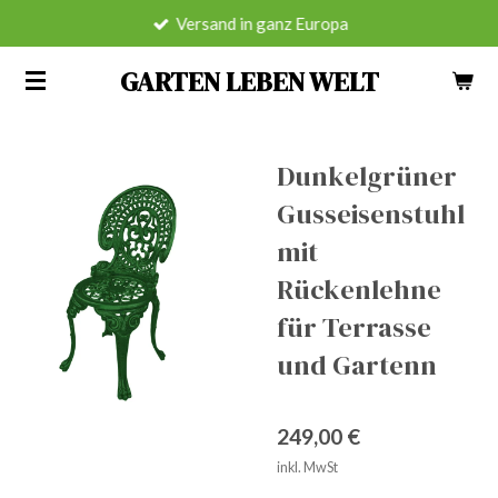
Versand in ganz Europa
Zum
Hauptinhalt
GARTEN LEBEN WELT
springen
Dunkelgrüner
Gusseisenstuhl
mit
Rückenlehne
für Terrasse
und Gartenn
249,00 €
inkl. MwSt