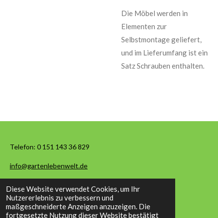
Die Möbel werden in
Elementen zur
Selbstmontage geliefert,
und im Lieferumfang ist ein
Satz Schrauben enthalten.
Telefon:
0 151 143 36 829
info@gartenlebenwelt.de
Diese Website verwendet Cookies, um Ihr
© 2026 Garten Leben Welt
Nutzererlebnis zu verbessern und
maßgeschneiderte Anzeigen anzuzeigen. Die
fortgesetzte Nutzung dieser Website bestätigt