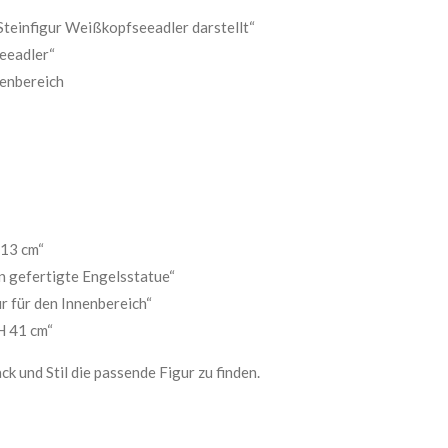
teinfigur Weißkopfseeadler darstellt“
eeadler“
ßenbereich
 13 cm“
in gefertigte Engelsstatue“
r für den Innenbereich“
H 41 cm“
ck und Stil die passende Figur zu finden.