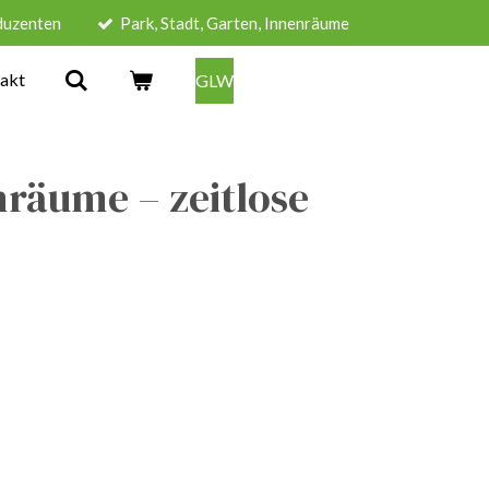
duzenten
Park, Stadt, Garten, Innenräume
akt
GLW
nräume – zeitlose